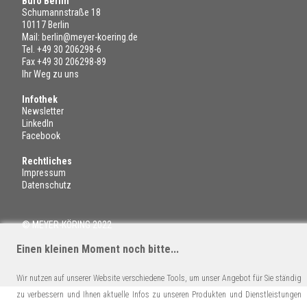
Büro Berlin
Schumannstraße 18
10117 Berlin
Mail:
berlin@meyer-koering.de
Tel.
+49 30 206298-6
Fax +49 30 206298-89
Ihr Weg zu uns
Infothek
Newsletter
LinkedIn
Facebook
Rechtliches
Impressum
Datenschutz
© MEYER-KÖRING 2022
Einen kleinen Moment noch bitte...
Wir nutzen auf unserer Website verschiedene Tools, um unser Angebot für Sie ständig
zu verbessern und Ihnen aktuelle Infos zu unseren Produkten und Dienstleistungen