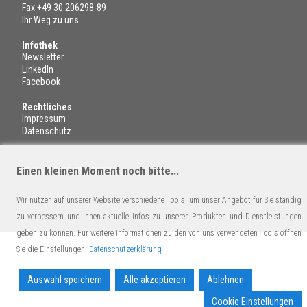
Fax +49 30 206298-89
Ihr Weg zu uns
Infothek
Newsletter
LinkedIn
Facebook
Rechtliches
Impressum
Datenschutz
Einen kleinen Moment noch bitte...
© MEYER-KÖRING 2022
Wir nutzen auf unserer Website verschiedene Tools, um unser Angebot für Sie ständig
zu verbessern und Ihnen aktuelle Infos zu unseren Produkten und Dienstleistungen
geben zu können. Für weitere Informationen zu den von uns verwendeten Tools öffnen
Sie die Einstellungen.
Datenschutzerklärung
Auswahl speichern
Alle akzeptieren
Ablehnen
Cookie Einstellungen