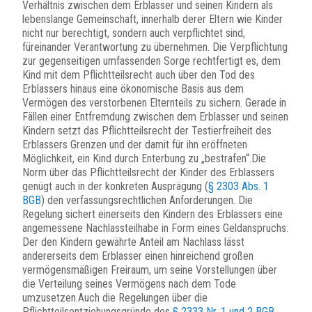
Verhältnis zwischen dem Erblasser und seinen Kindern als
lebenslange Gemeinschaft, innerhalb derer Eltern wie Kinder
nicht nur berechtigt, sondern auch verpflichtet sind,
füreinander Verantwortung zu übernehmen. Die Verpflichtung
zur gegenseitigen umfassenden Sorge rechtfertigt es, dem
Kind mit dem Pflichtteilsrecht auch über den Tod des
Erblassers hinaus eine ökonomische Basis aus dem
Vermögen des verstorbenen Elternteils zu sichern. Gerade in
Fällen einer Entfremdung zwischen dem Erblasser und seinen
Kindern setzt das Pflichtteilsrecht der Testierfreiheit des
Erblassers Grenzen und der damit für ihn eröffneten
Möglichkeit, ein Kind durch Enterbung zu „bestrafen“.Die
Norm über das Pflichtteilsrecht der Kinder des Erblassers
genügt auch in der konkreten Ausprägung (
§ 2303 Abs. 1
BGB
) den verfassungsrechtlichen Anforderungen. Die
Regelung sichert einerseits den Kindern des Erblassers eine
angemessene Nachlassteilhabe in Form eines Geldanspruchs.
Der den Kindern gewährte Anteil am Nachlass lässt
andererseits dem Erblasser einen hinreichend großen
vermögensmäßigen Freiraum, um seine Vorstellungen über
die Verteilung seines Vermögens nach dem Tode
umzusetzen.Auch die Regelungen über die
Pflichtteilsentziehungsgründe des
§ 2333 Nr. 1 und 2 BGB