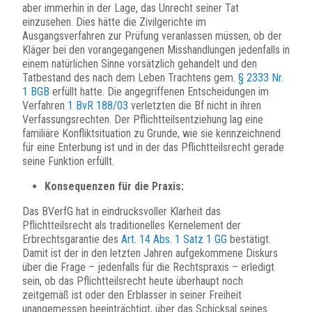
aber immerhin in der Lage, das Unrecht seiner Tat
einzusehen. Dies hätte die Zivilgerichte im
Ausgangsverfahren zur Prüfung veranlassen müssen, ob der
Kläger bei den vorangegangenen Misshandlungen jedenfalls in
einem natürlichen Sinne vorsätzlich gehandelt und den
Tatbestand des nach dem Leben Trachtens gem.
§ 2333 Nr.
1 BGB
erfüllt hatte. Die angegriffenen Entscheidungen im
Verfahren
1 BvR 188/03
verletzten die Bf nicht in ihren
Verfassungsrechten. Der Pflichtteilsentziehung lag eine
familiäre Konfliktsituation zu Grunde, wie sie kennzeichnend
für eine Enterbung ist und in der das Pflichtteilsrecht gerade
seine Funktion erfüllt.
Konsequenzen für die Praxis:
Das BVerfG hat in eindrucksvoller Klarheit das
Pflichtteilsrecht als traditionelles Kernelement der
Erbrechtsgarantie des
Art. 14 Abs. 1 Satz 1 GG
bestätigt.
Damit ist der in den letzten Jahren aufgekommene Diskurs
über die Frage – jedenfalls für die Rechtspraxis – erledigt
sein, ob das Pflichtteilsrecht heute überhaupt noch
zeitgemäß ist oder den Erblasser in seiner Freiheit
unangemessen beeinträchtigt, über das Schicksal seines