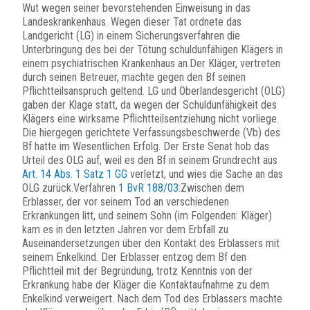
Wut wegen seiner bevorstehenden Einweisung in das
Landeskrankenhaus. Wegen dieser Tat ordnete das
Landgericht (LG) in einem Sicherungsverfahren die
Unterbringung des bei der Tötung schuldunfähigen Klägers in
einem psychiatrischen Krankenhaus an.Der Kläger, vertreten
durch seinen Betreuer, machte gegen den Bf seinen
Pflichtteilsanspruch geltend. LG und Oberlandesgericht (OLG)
gaben der Klage statt, da wegen der Schuldunfähigkeit des
Klägers eine wirksame Pflichtteilsentziehung nicht vorliege.
Die hiergegen gerichtete Verfassungsbeschwerde (Vb) des
Bf hatte im Wesentlichen Erfolg. Der Erste Senat hob das
Urteil des OLG auf, weil es den Bf in seinem Grundrecht aus
Art. 14 Abs. 1 Satz 1 GG
verletzt, und wies die Sache an das
OLG zurück.Verfahren
1 BvR 188/03
:Zwischen dem
Erblasser, der vor seinem Tod an verschiedenen
Erkrankungen litt, und seinem Sohn (im Folgenden: Kläger)
kam es in den letzten Jahren vor dem Erbfall zu
Auseinandersetzungen über den Kontakt des Erblassers mit
seinem Enkelkind. Der Erblasser entzog dem Bf den
Pflichtteil mit der Begründung, trotz Kenntnis von der
Erkrankung habe der Kläger die Kontaktaufnahme zu dem
Enkelkind verweigert. Nach dem Tod des Erblassers machte