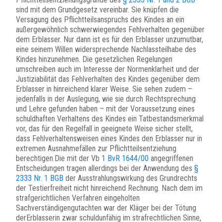
sind mit dem Grundgesetz vereinbar. Sie knüpfen die
Versagung des Pflichtteilsanspruchs des Kindes an ein
außergewöhnlich schwerwiegendes Fehlverhalten gegenüber
dem Erblasser. Nur dann ist es für den Erblasser unzumutbar,
eine seinem Willen widersprechende Nachlassteilhabe des
Kindes hinzunehmen. Die gesetzlichen Regelungen
umschreiben auch im Interesse der Normenklarheit und der
Justiziabilität das Fehlverhalten des Kindes gegenüber dem
Erblasser in hinreichend klarer Weise. Sie sehen zudem –
jedenfalls in der Auslegung, wie sie durch Rechtsprechung
und Lehre gefunden haben – mit der Voraussetzung eines
schuldhaften Verhaltens des Kindes ein Tatbestandsmerkmal
vor, das für den Regelfall in geeignete Weise sicher stellt,
dass Fehlverhaltensweisen eines Kindes den Erblasser nur in
extremen Ausnahmefällen zur Pflichtteilsentziehung
berechtigen.Die mit der Vb
1 BvR 1644/00
angegriffenen
Entscheidungen tragen allerdings bei der Anwendung des
§
2333 Nr. 1 BGB
der Ausstrahlungswirkung des Grundrechts
der Testierfreiheit nicht hinreichend Rechnung. Nach dem im
strafgerichtlichen Verfahren eingeholten
Sachverständigengutachten war der Kläger bei der Tötung
derErblasserin zwar schuldunfähig im strafrechtlichen Sinne,