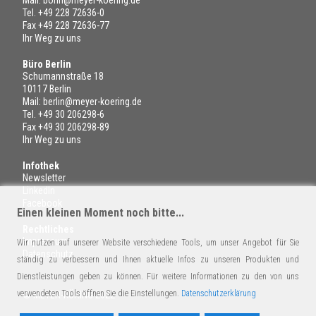
Tel.
+49 228 72636-0
Fax +49 228 72636-77
Ihr Weg zu uns
Büro Berlin
Schumannstraße 18
10117 Berlin
Mail:
berlin@meyer-koering.de
Tel.
+49 30 206298-6
Fax +49 30 206298-89
Ihr Weg zu uns
Infothek
Newsletter
LinkedIn
Facebook
Einen kleinen Moment noch bitte...
Rechtliches
Impressum
Wir nutzen auf unserer Website verschiedene Tools, um unser Angebot für Sie
Datenschutz
ständig zu verbessern und Ihnen aktuelle Infos zu unseren Produkten und
Dienstleistungen geben zu können. Für weitere Informationen zu den von uns
verwendeten Tools öffnen Sie die Einstellungen.
Datenschutzerklärung
© MEYER-KÖRING 2022