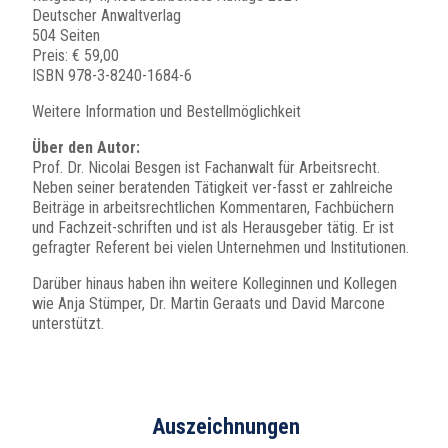
Deutscher Anwaltverlag
504 Seiten
Preis: € 59,00
ISBN 978-3-8240-1684-6
Weitere Infor­mation und Bestell­mög­lichkeit
Über den Autor:
Prof. Dr. Nicolai Besgen ist Fachanwalt für Arbeits­recht.
Neben seiner beratenden Tätigkeit ver-fasst er zahlreiche
Beiträge in arbeits­recht­lichen Kommen­taren, Fachbü­chern
und Fachzeit-schriften und ist als Heraus­geber tätig. Er ist
gefragter Referent bei vielen Unter­nehmen und Insti­tu­tionen.
Darüber hinaus haben ihn weitere Kolleginnen und Kollegen
wie Anja Stümper, Dr. Martin Geraats und David Marcone
unterstützt.
Auszeichnungen