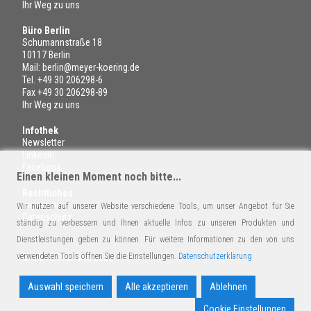
Ihr Weg zu uns
Büro Berlin
Schumannstraße 18
10117 Berlin
Mail:
berlin@meyer-koering.de
Tel.
+49 30 206298-6
Fax +49 30 206298-89
Ihr Weg zu uns
Infothek
Newsletter
LinkedIn
Facebook
Einen kleinen Moment noch bitte...
Rechtliches
Impressum
Wir nutzen auf unserer Website verschiedene Tools, um unser Angebot für Sie
Datenschutz
ständig zu verbessern und Ihnen aktuelle Infos zu unseren Produkten und
Dienstleistungen geben zu können. Für weitere Informationen zu den von uns
verwendeten Tools öffnen Sie die Einstellungen.
Datenschutzerklärung
© MEYER-KÖRING 2022
Auswahl speichern
Alle akzeptieren
Ablehnen
Cookie Einstellungen