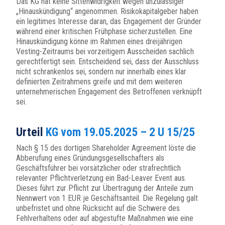
Das KG hat keine Sittenwidrigkeit wegen unzulässiger
„Hinauskündigung“ angenommen. Risikokapitalgeber haben
ein legitimes Interesse daran, das Engagement der Gründer
während einer kritischen Frühphase sicherzustellen. Eine
Hinauskündigung könne im Rahmen eines dreijährigen
Vesting-Zeitraums bei vorzeitigem Ausscheiden sachlich
gerechtfertigt sein. Entscheidend sei, dass der Ausschluss
nicht schrankenlos sei, sondern nur innerhalb eines klar
definierten Zeitrahmens greife und mit dem weiteren
unternehmerischen Engagement des Betroffenen verknüpft
sei.
Urteil
KG vom 19.05.2025 – 2 U 15/25
Nach § 15 des dortigen Shareholder Agreement löste die
Abberufung eines Gründungsgesellschafters als
Geschäftsführer bei vorsätzlicher oder strafrechtlich
relevanter Pflichtverletzung ein Bad-Leaver Event aus.
Dieses führt zur Pflicht zur Übertragung der Anteile zum
Nennwert von 1 EUR je Geschäftsanteil. Die Regelung galt
unbefristet und ohne Rücksicht auf die Schwere des
Fehlverhaltens oder auf abgestufte Maßnahmen wie eine