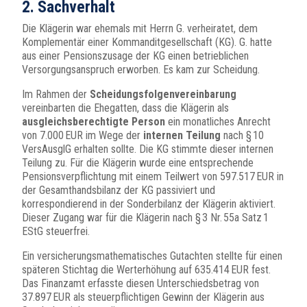
2.
Sachverhalt
Die Klägerin war ehemals mit Herrn G. verheiratet, dem
Komplementär einer Kommanditgesellschaft (KG). G. hatte
aus einer Pensionszusage der KG einen betrieblichen
Versorgungsanspruch erworben. Es kam zur Scheidung.
Im Rahmen der
Scheidungsfolgenvereinbarung
vereinbarten die Ehegatten, dass die Klägerin als
ausgleichsberechtigte Person
ein monatliches Anrecht
von 7.000 EUR im Wege der
internen Teilung
nach § 10
VersAusglG erhalten sollte. Die KG stimmte dieser internen
Teilung zu. Für die Klägerin wurde eine entsprechende
Pensionsverpflichtung mit einem Teilwert von 597.517 EUR in
der Gesamthandsbilanz der KG passiviert und
korrespondierend in der Sonderbilanz der Klägerin aktiviert.
Dieser Zugang war für die Klägerin nach § 3 Nr. 55a Satz 1
EStG steuerfrei.
Ein versicherungsmathematisches Gutachten stellte für einen
späteren Stichtag die Werterhöhung auf 635.414 EUR fest.
Das Finanzamt erfasste diesen Unterschiedsbetrag von
37.897 EUR als steuerpflichtigen Gewinn der Klägerin aus