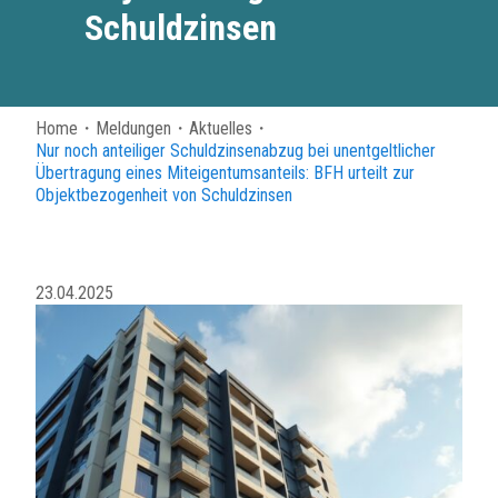
Schuldzinsen
Home
・
Meldungen
・
Aktuelles
・
Nur noch anteiliger Schuldzinsenabzug bei unentgeltlicher
Übertragung eines Miteigentumsanteils: BFH urteilt zur
Objektbezogenheit von Schuldzinsen
23.04.2025