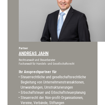
Partner
ANDREAS JAHN
Rechtsanwalt und Steuerberater
Fachanwalt für Handels- und Gesellschaftsrecht
Ihr Ansprechpartner für
Steuerrechtliche und gesellschaftsrechtliche
Begleitung von Unternehmenstransaktionen,
Umwandlungen, Umstrukturierungen
Erbschaftsteuer und Erbschaftsteuerplanung
Steuerrecht der Non-profit-Organisationen,
Vereine, Verbände, Stiftungen