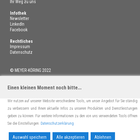
Ihr Weg zu uns
Infothek
Newsletter
LinkedIn
Facebook
Rechtliches
Impressum
Datenschutz
© MEYER-KÖRING 2022
Einen kleinen Moment noch bitte...
Wir nutzen auf unserer Website verschiedene Tools, um unser Angebot für Sie ständig
zu verbessern und Ihnen aktuelle Infos zu unseren Produkten und Dienstleistungen
geben zu können. Für weitere Informationen zu den von uns verwendeten Tools öffnen
Sie die Einstellungen.
Datenschutzerklärung
Auswahl speichern
Alle akzeptieren
Ablehnen