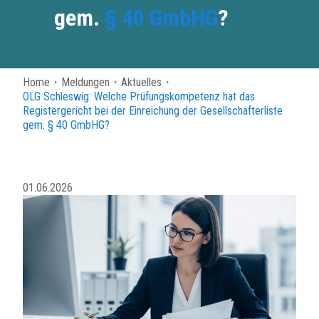
gem.
§ 40 GmbHG
?
Home
・
Meldungen
・
Aktuelles
・
OLG Schleswig: Welche Prüfungskompetenz hat das
Registergericht bei der Einreichung der Gesellschafterliste
gem.
§ 40 GmbHG
?
01.06.2026