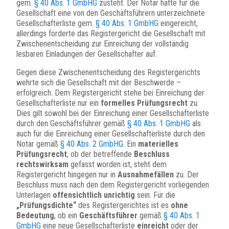
gem.
§ 40 Abs. 1 GmbHG
zusteht. Der Notar hatte für die
Gesellschaft eine von den Geschäftsführern unterzeichnete
Gesellschafterliste gem.
§ 40 Abs. 1 GmbHG
eingereicht,
allerdings forderte das Registergericht die Gesellschaft mit
Zwischenentscheidung zur Einreichung der vollständig
lesbaren Einladungen der Gesellschafter auf.
Gegen diese Zwischenentscheidung des Registergerichts
wehrte sich die Gesellschaft mit der Beschwerde –
erfolgreich. Dem Registergericht stehe bei Einreichung der
Gesellschafterliste nur ein
formelles Prüfungsrecht
zu.
Dies gilt sowohl bei der Einreichung einer Gesellschafterliste
durch den Geschäftsführer gemäß
§ 40 Abs. 1 GmbHG
als
auch für die Einreichung einer Gesellschafterliste durch den
Notar gemäß
§ 40 Abs. 2 GmbHG
. Ein
materielles
Prüfungsrecht
, ob der betreffende
Beschluss
rechtswirksam
gefasst worden ist, steht dem
Registergericht hingegen nur in
Ausnahmefällen
zu. Der
Beschluss muss nach den dem Registergericht vorliegenden
Unterlagen
offensichtlich unrichtig
sein. Für die
„Prüfungsdichte“
des Registergerichtes ist es
ohne
Bedeutung
, ob ein
Geschäftsführer
gemäß
§ 40 Abs. 1
GmbHG
eine neue Gesellschafterliste
einreicht
oder der