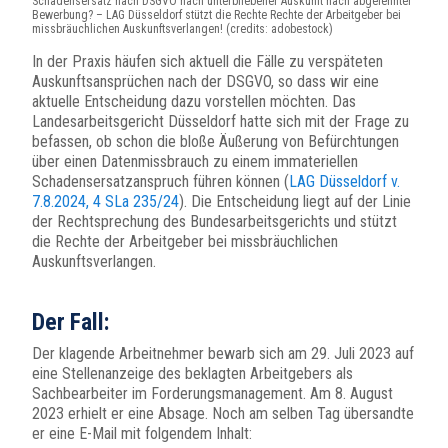
Schadensersatz nach DSGVO nach unterbliebener Auskunft nach abgelehnter
Bewerbung? – LAG Düsseldorf stützt die Rechte Rechte der Arbeitgeber bei
missbräuchlichen Auskunftsverlangen! (credits: adobestock)
In der Praxis häufen sich aktuell die Fälle zu verspäteten
Auskunftsansprüchen nach der DSGVO, so dass wir eine
aktuelle Entscheidung dazu vorstellen möchten. Das
Landesarbeitsgericht Düsseldorf hatte sich mit der Frage zu
befassen, ob schon die bloße Äußerung von Befürchtungen
über einen Datenmissbrauch zu einem immateriellen
Schadensersatzanspruch führen können (
LAG Düsseldorf v.
7.8.2024, 4 SLa 235/24
). Die Entscheidung liegt auf der Linie
der Rechtsprechung des Bundesarbeitsgerichts und stützt
die Rechte der Arbeitgeber bei missbräuchlichen
Auskunftsverlangen.
Der Fall:
Der klagende Arbeitnehmer bewarb sich am 29. Juli 2023 auf
eine Stellenanzeige des beklagten Arbeitgebers als
Sachbearbeiter im Forderungsmanagement. Am 8. August
2023 erhielt er eine Absage. Noch am selben Tag übersandte
er eine E-Mail mit folgendem Inhalt: