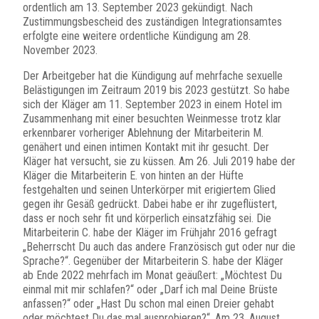
ordentlich am 13. September 2023 gekündigt. Nach
Zustimmungsbescheid des zuständigen Integrationsamtes
erfolgte eine weitere ordentliche Kündigung am 28.
November 2023.
Der Arbeitgeber hat die Kündigung auf mehrfache sexuelle
Belästigungen im Zeitraum 2019 bis 2023 gestützt. So habe
sich der Kläger am 11. September 2023 in einem Hotel im
Zusammenhang mit einer besuchten Weinmesse trotz klar
erkennbarer vorheriger Ablehnung der Mitarbeiterin M.
genähert und einen intimen Kontakt mit ihr gesucht. Der
Kläger hat versucht, sie zu küssen. Am 26. Juli 2019 habe der
Kläger die Mitarbeiterin E. von hinten an der Hüfte
festgehalten und seinen Unterkörper mit erigiertem Glied
gegen ihr Gesäß gedrückt. Dabei habe er ihr zugeflüstert,
dass er noch sehr fit und körperlich einsatzfähig sei. Die
Mitarbeiterin C. habe der Kläger im Frühjahr 2016 gefragt
„Beherrscht Du auch das andere Französisch gut oder nur die
Sprache?“. Gegenüber der Mitarbeiterin S. habe der Kläger
ab Ende 2022 mehrfach im Monat geäußert: „Möchtest Du
einmal mit mir schlafen?“ oder „Darf ich mal Deine Brüste
anfassen?“ oder „Hast Du schon mal einen Dreier gehabt
oder möchtest Du das mal ausprobieren?“. Am 23. August