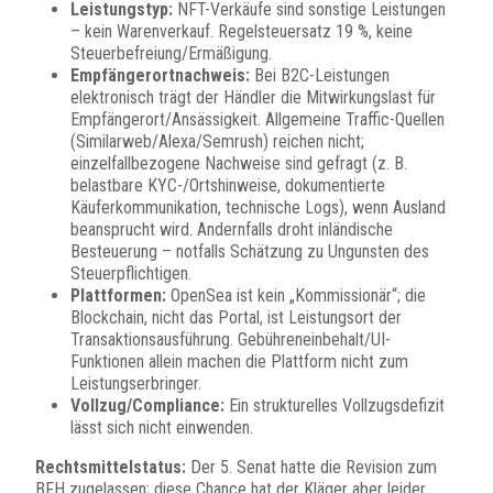
Leistungstyp:
NFT-Verkäufe sind sonstige Leistungen
– kein Warenverkauf. Regelsteuersatz 19 %, keine
Steuerbefreiung/Ermäßigung.
Empfängerortnachweis:
Bei B2C-Leistungen
elektronisch trägt der Händler die Mitwirkungslast für
Empfängerort/Ansässigkeit. Allgemeine Traffic-Quellen
(Similarweb/Alexa/Semrush) reichen nicht;
einzelfallbezogene Nachweise sind gefragt (z. B.
belastbare KYC-/Ortshinweise, dokumentierte
Käuferkommunikation, technische Logs), wenn Ausland
beansprucht wird. Andernfalls droht inländische
Besteuerung – notfalls Schätzung zu Ungunsten des
Steuerpflichtigen.
Plattformen:
OpenSea ist kein „Kommissionär“; die
Blockchain, nicht das Portal, ist Leistungsort der
Transaktionsausführung. Gebühreneinbehalt/UI-
Funktionen allein machen die Plattform nicht zum
Leistungserbringer.
Vollzug/Compliance:
Ein strukturelles Vollzugsdefizit
lässt sich nicht einwenden.
Rechtsmittelstatus:
Der 5. Senat hatte die Revision zum
BFH zugelassen; diese Chance hat der Kläger aber leider