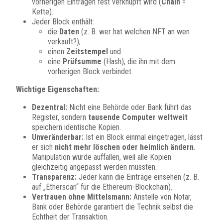
vorherigen Einträgen fest verknüpft wird (
Chain
=
Kette).
Jeder Block enthält:
die
Daten
(z. B. wer hat welchen NFT an wen
verkauft?),
einen
Zeitstempel
und
eine
Prüfsumme
(Hash), die ihn mit dem
vorherigen Block verbindet.
Wichtige Eigenschaften:
Dezentral:
Nicht eine Behörde oder Bank führt das
Register, sondern
tausende Computer weltweit
speichern identische Kopien.
Unveränderbar:
Ist ein Block einmal eingetragen, lässt
er sich
nicht mehr löschen oder heimlich ändern
.
Manipulation würde auffallen, weil alle Kopien
gleichzeitig angepasst werden müssten.
Transparenz:
Jeder kann die Einträge einsehen (z. B.
auf „Etherscan“ für die Ethereum-Blockchain).
Vertrauen ohne Mittelsmann:
Anstelle von Notar,
Bank oder Behörde garantiert die Technik selbst die
Echtheit der Transaktion.