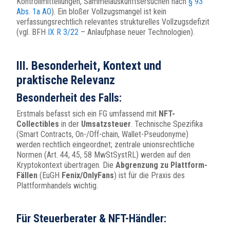
Kontrollmitteilungen, Sammelauskunftsersuchen nach
§ 93
Abs. 1a AO
). Ein bloßer Vollzugsmangel ist kein
verfassungsrechtlich relevantes strukturelles Vollzugsdefizit
(vgl. BFH
IX R 3/22
– Anlaufphase neuer Technologien).
III. Besonderheit, Kontext und
praktische Relevanz
Besonderheit des Falls:
Erstmals befasst sich ein FG umfassend mit
NFT-
Collectibles
in der
Umsatzsteuer
. Technische Spezifika
(Smart Contracts, On-/Off-chain, Wallet-Pseudonyme)
werden rechtlich eingeordnet; zentrale unionsrechtliche
Normen (Art. 44, 45, 58 MwStSystRL) werden auf den
Kryptokontext übertragen. Die
Abgrenzung zu Plattform-
Fällen
(EuGH
Fenix/OnlyFans
) ist für die Praxis des
Plattformhandels wichtig.
Für Steuerberater & NFT-Händler: