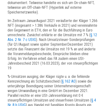
dokumentiert. Teilweise handelte es sich um On-chain-NFT,
teilweise um Off-chain-NFT (Hyperlink auf externe
Speichernetzwerke).
Im Zeitraum JanuarAugust 2021 veräußerte der Kläger 1.266
NFT (insgesamt > 1.386 Verkäufe in 2021) und vereinnahmte
den Gegenwert in ETH, den er für die Buchführung in Euro
umrechnete. Zunächst erklärte er die Umsätze mit 7 % (
§ 12
Abs. 2 Nr. 7 c UStG
). Nach Umsatzsteuer-Sonderprüfungen
(für Q1/August sowie später SeptemberDezember 2021)
setzte das Finanzamt die Umsätze mit 19 % an und änderte
die Voranmeldungsbescheide; Einsprüche blieben ohne
Erfolg. Im Verfahren erließ das FA zudem einen USt-
Jahresbescheid 2021 (16.03.2023), der von steuerpflichtigen
19
%-Umsätzen ausging; der Kläger rügte u. a. die fehlende
Kennzeichnung als Schätzbescheid (
§ 162 AO
) sowie die
unterjährige Beendigung seiner Unternehmereigenschaft
wegen Umwandlung in eine GmbH im Dezember 2021.
Parallel reichte er eine USt-Jahreserklärung mit 0 €
steuerpflichtigen Umsätzen und steuerfreien Umsätzen (
§ 4
Nr. 8 b UStG
) aus Handel mit fungiblen Krypto-Assets ein