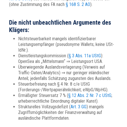
(ohne Zustimmung des FA nach
§ 168 S. 2 AO
).
Die nicht unbeachtlichen Argumente des
Klägers:
Nichtsteuerbarkeit mangels identifizierbarer
Leistungsempfänger (pseudonyme Wallets; keine USt-
IdNr.).
Dienstleistungskommission (
§ 3 Abs. 11a UStG
):
OpenSea als „Mittelsmann“ ⇒ Leistungsort USA.
Überwiegende Auslandsverlagerung (Verweis auf
Traffic-Daten/Analytics) ⇒ nur geringer inländischer
Anteil; jedenfalls Schätzung zugunsten des Auslands.
Steuerbefreiung nach § 4 Nr. 8 c/e UStG
(Forderungs-/Wertpapierähnlichkeit; eWpG/WpHG).
Ermäßigter Steuersatz 7 % (
§ 12 Abs. 2 Nr. 7 c UStG
;
urheberrechtliche Einordnung digitaler Kunst).
Strukturelles Vollzugsdefizit (
Art. 3 GG
) mangels
Zugriffsmöglichkeiten der Finanzverwaltung auf
ausländische Plattformdaten.