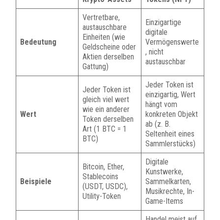
Vertretbare,
Einzigartige
austauschbare
digitale
Einheiten (wie
Bedeutung
Vermögenswerte
Geldscheine oder
, nicht
Aktien derselben
austauschbar
Gattung)
Jeder Token ist
Jeder Token ist
einzigartig, Wert
gleich viel wert
hängt vom
wie ein anderer
Wert
konkreten Objekt
Token derselben
ab (z. B.
Art (1 BTC = 1
Seltenheit eines
BTC)
Sammlerstücks)
Digitale
Bitcoin, Ether,
Kunstwerke,
Stablecoins
Beispiele
Sammelkarten,
(USDT, USDC),
Musikrechte, In-
Utility-Token
Game-Items
Handel meist auf