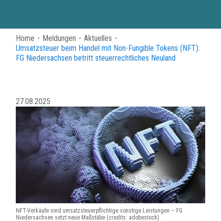
Home
・
Meldungen
・
Aktuelles
・
Umsatzsteuer beim Handel mit Non-Fungible Tokens (NFT):
FG Niedersachsen betritt steuerrechtliches Neuland
27.08.2025
NFT-Verkäufe sind umsatzsteuerpflichtige sonstige Leistungen – FG
Niedersachsen setzt neue Maßstäbe (credits: adobestock).