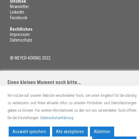
Infothek
Newsletter
LinkedIn
Facebook
Rechtliches
Impressum
Datenschutz
© MEYER-KÖRING 2022
Einen kleinen Moment noch bitte...
Wir nutzen auf unserer Website verschiedene Tools, um unser Angebot für Sie ständig
zu verbessern und Ihnen aktuelle Infos zu unseren Produkten und Dienstleistungen
geben zu können. Für weitere Informationen zu den von uns verwendeten Tools öffnen
Sie die Einstellungen.
Datenschutzerklärung
Auswahl speichern
Alle akzeptieren
Ablehnen