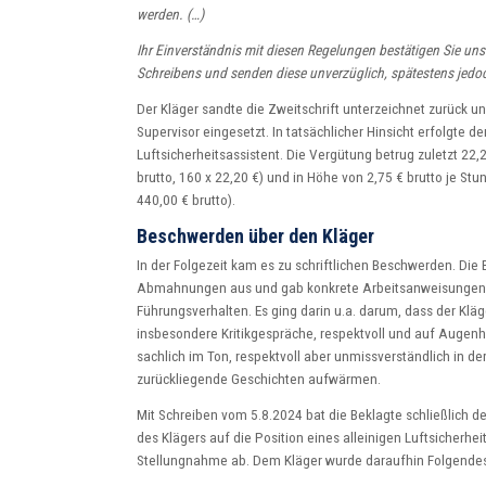
werden. (…)
Ihr Einverständnis mit diesen Regelungen bestätigen Sie uns
Schreibens und senden diese unverzüglich, spätestens jedo
Der Kläger sandte die Zweitschrift unterzeichnet zurück un
Supervisor eingesetzt. In tatsächlicher Hinsicht erfolgte de
Luftsicherheitsassistent. Die Vergütung betrug zuletzt 22
brutto, 160 x 22,20 €) und in Höhe von 2,75 € brutto je Stun
440,00 € brutto).
Beschwerden über den Kläger
In der Folgezeit kam es zu schriftlichen Beschwerden. Di
Abmahnungen aus und gab konkrete Arbeitsanweisungen
Führungsverhalten. Es ging darin u.a. darum, dass der Klä
insbesondere Kritikgespräche, respektvoll und auf Augenhö
sachlich im Ton, respektvoll aber unmissverständlich in der
zurückliegende Geschichten aufwärmen.
Mit Schreiben vom 5.8.2024 bat die Beklagte schließlich d
des Klägers auf die Position eines alleinigen Luftsicherhei
Stellungnahme ab. Dem Kläger wurde daraufhin Folgendes 