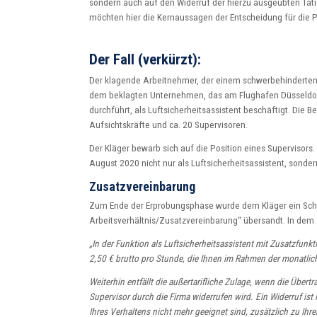
sondern auch auf den Widerruf der hierzu ausgeübten Tätigk
möchten hier die Kernaussagen der Entscheidung für die 
Der Fall (verkürzt):
Der klagende Arbeitnehmer, der einem schwerbehinderten M
dem beklagten Unternehmen, das am Flughafen Düsseldorf
durchführt, als Luftsicherheitsassistent beschäftigt. Die 
Aufsichtskräfte und ca. 20 Supervisoren.
Der Kläger bewarb sich auf die Position eines Supervisors
August 2020 nicht nur als Luftsicherheitsassistent, sonder
Zusatzvereinbarung
Zum Ende der Erprobungsphase wurde dem Kläger ein Schr
Arbeitsverhältnis/Zusatzvereinbarung“ übersandt. In dem S
„In der Funktion als Luftsicherheitsassistent mit Zusatzfunkt
2,50 € brutto pro Stunde, die Ihnen im Rahmen der monatli
Weiterhin entfällt die außertarifliche Zulage, wenn die Übert
Supervisor durch die Firma widerrufen wird. Ein Widerruf is
Ihres Verhaltens nicht mehr geeignet sind, zusätzlich zu Ihre