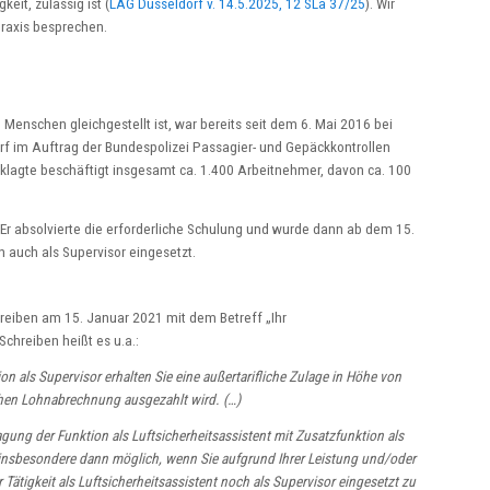
eit, zulässig ist (
LAG Düsseldorf v. 14.5.2025, 12 SLa 37/25
). Wir
Praxis besprechen.
enschen gleichgestellt ist, war bereits seit dem 6. Mai 2016 bei
 im Auftrag der Bundespolizei Passagier- und Gepäckkontrollen
Beklagte beschäftigt insgesamt ca. 1.400 Arbeitnehmer, davon ca. 100
. Er absolvierte die erforderliche Schulung und wurde dann ab dem 15.
n auch als Supervisor eingesetzt.
eiben am 15. Januar 2021 mit dem Betreff „Ihr
chreiben heißt es u.a.:
ion als Supervisor erhalten Sie eine außertarifliche Zulage in Höhe von
chen Lohnabrechnung ausgezahlt wird. (…)
ragung der Funktion als Luftsicherheitsassistent mit Zusatzfunktion als
t insbesondere dann möglich, wenn Sie aufgrund Ihrer Leistung und/oder
r Tätigkeit als Luftsicherheitsassistent noch als Supervisor eingesetzt zu