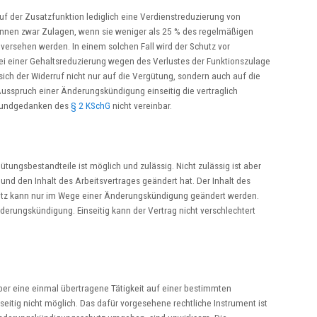
uf der Zusatzfunktion lediglich eine Verdienstreduzierung von
önnen zwar Zulagen, wenn sie weniger als 25 % des regelmäßigen
 versehen werden. In einem solchen Fall wird der Schutz vor
i einer Gehaltsreduzierung wegen des Verlustes der Funktionszulage
sich der Widerruf nicht nur auf die Vergütung, sondern auch auf die
 Ausspruch einer Änderungskündigung einseitig die vertraglich
 Grundgedanken des
§ 2 KSchG
nicht vereinbar.
ungsbestandteile ist möglich und zulässig. Nicht zulässig ist aber
d und den Inhalt des Arbeitsvertrages geändert hat. Der Inhalt des
hutz kann nur im Wege einer Änderungskündigung geändert werden.
erungskündigung. Einseitig kann der Vertrag nicht verschlechtert
geber eine einmal übertragene Tätigkeit auf einer bestimmten
seitig nicht möglich. Das dafür vorgesehene rechtliche Instrument ist