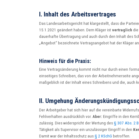
I. Inhalt des Arbeitsvertrages
Das Landesarbeitsgericht hat klargestellt, dass die Parte
15.1.2021 geändert haben. Dem Kläger ist
vertraglich
die
dauerhafte Übertragung und auch durch den Inhalt des Sch
„Angebot“ bezeichnete Vertragsangebot hat der Kläger
Hinweis für die Praxis:
Eine Vertragsänderung kommt nicht nur durch einen forma
einseitiges Schreiben, das von der Arbeitnehmerseite an
maßgeblich ist der Inhalt eines Schreibens und die, auc
II. Umgehung Änderungskündigungss
Der Arbeitgeber hat sich hier auf die vereinbarte Widerruf
Fehlverhalten ausdrücklich vor.
Aber:
Eingriffe in den Kern
zulässig. Dies widerspricht der Wertung des
§ 307 Abs. 2 
Tätigkeit als Supervisor ein unzulässiger Eingriff in den
Ker
Damit war der Inhaltsschutz aus
§ 2 KSchG
betroffen.