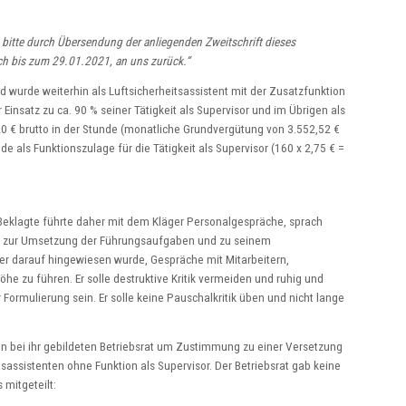
 bitte durch Übersendung der anliegenden Zweitschrift dieses
ch bis zum 29.01.2021, an uns zurück.“
d wurde weiterhin als Luftsicherheitsassistent mit der Zusatzfunktion
r Einsatz zu ca. 90 % seiner Tätigkeit als Supervisor und im Übrigen als
,20 € brutto in der Stunde (monatliche Grundvergütung von 3.552,52 €
de als Funktionszulage für die Tätigkeit als Supervisor (160 x 2,75 € =
e Beklagte führte daher mit dem Kläger Personalgespräche, sprach
 zur Umsetzung der Führungsaufgaben und zu seinem
ger darauf hingewiesen wurde, Gespräche mit Mitarbeitern,
he zu führen. Er solle destruktive Kritik vermeiden und ruhig und
 Formulierung sein. Er solle keine Pauschalkritik üben und nicht lange
en bei ihr gebildeten Betriebsrat um Zustimmung zu einer Versetzung
tsassistenten ohne Funktion als Supervisor. Der Betriebsrat gab keine
mitgeteilt: