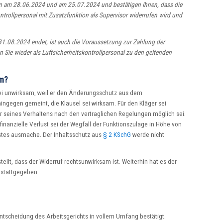
en am 28.06.2024 und am 25.07.2024 und bestätigen Ihnen, dass die
ontrollpersonal mit Zusatzfunktion als Supervisor widerrufen wird und
31.08.2024 endet, ist auch die Voraussetzung zur Zahlung der
 Sie wieder als Luftsicherheitskontrollpersonal zu den geltenden
m?
sei unwirksam, weil er den Änderungsschutz aus dem
ingegen gemeint, die Klausel sei wirksam. Für den Kläger sei
er seines Verhaltens nach den vertraglichen Regelungen möglich sei.
finanzielle Verlust sei der Wegfall der Funktionszulage in Höhe von
stes ausmache. Der Inhaltsschutz aus
§ 2 KSchG
werde nicht
ellt, dass der Widerruf rechtsunwirksam ist. Weiterhin hat es der
 stattgegeben.
ntscheidung des Arbeitsgerichts in vollem Umfang bestätigt.