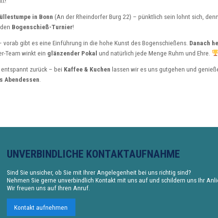
tt!
llestumpe in Bonn
(An der Rheindorfer Burg 22) – pünktlich sein lohnt sich, de
nden
Bogenschieß-Turnier
!
 – vorab gibt es eine Einführung in die hohe Kunst des Bogenschießens.
Danach he
ner-Team winkt ein
glänzender Pokal
und natürlich jede Menge Ruhm und Ehre.
s entspannt zurück – bei
Kaffee & Kuchen
lassen wir es uns gutgehen und genieß
s Abendessen
.
UNVERBINDLICHE KONTAKTAUFNAHME
Sind Sie unsicher, ob Sie mit Ihrer Angelegenheit bei uns richtig sind?
Nehmen Sie gerne unverbindlich Kontakt mit uns auf und schildern uns Ihr Anl
Wir freuen uns auf Ihren Anruf.
Kontakt aufnehmen