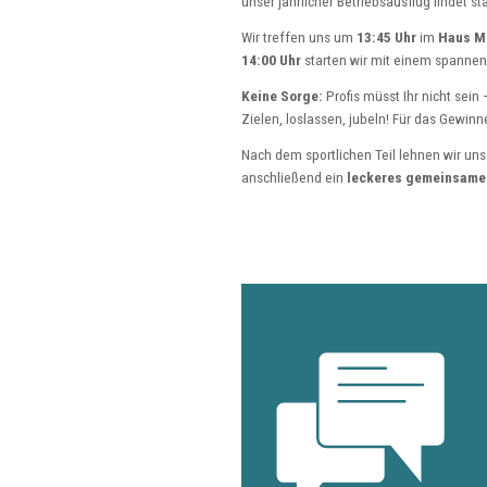
unser jährlicher Betriebsausflug findet sta
Wir treffen uns um
13:45 Uhr
im
Haus Mü
14:00 Uhr
starten wir mit einem spanne
Keine Sorge:
Profis müsst Ihr nicht sein
Zielen, loslassen, jubeln! Für das Gewin
Nach dem sportlichen Teil lehnen wir un
anschließend ein
leckeres gemeinsame