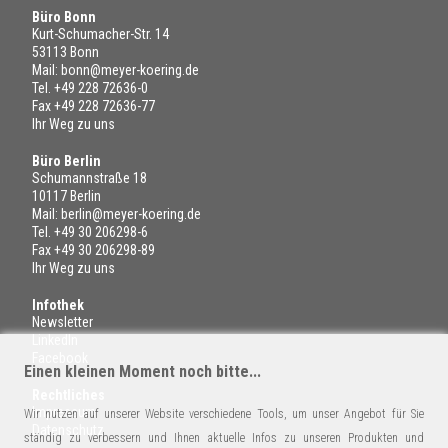
Büro Bonn
Kurt-Schumacher-Str. 14
53113 Bonn
Mail:
bonn@meyer-koering.de
Tel.
+49 228 72636-0
Fax +49 228 72636-77
Ihr Weg zu uns
Büro Berlin
Schumannstraße 18
10117 Berlin
Mail:
berlin@meyer-koering.de
Tel.
+49 30 206298-6
Fax +49 30 206298-89
Ihr Weg zu uns
Infothek
Newsletter
LinkedIn
Facebook
Einen kleinen Moment noch bitte...
Rechtliches
Impressum
Wir nutzen auf unserer Website verschiedene Tools, um unser Angebot für Sie
Datenschutz
ständig zu verbessern und Ihnen aktuelle Infos zu unseren Produkten und