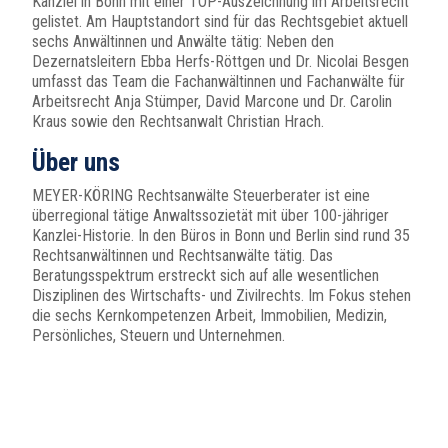
Kanzlei in Bonn mit einer TOP-Auszeichnung im Arbeitsrecht
gelistet. Am Hauptstandort sind für das Rechtsgebiet aktuell
sechs Anwältinnen und Anwälte tätig: Neben den
Dezernatsleitern Ebba Herfs-Röttgen und Dr. Nicolai Besgen
umfasst das Team die Fachanwältinnen und Fachanwälte für
Arbeitsrecht Anja Stümper, David Marcone und Dr. Carolin
Kraus sowie den Rechtsanwalt Christian Hrach.
Über uns
MEYER-KÖRING Rechtsanwälte Steuerberater ist eine
überregional tätige Anwaltssozietät mit über 100-jähriger
Kanzlei-Historie. In den Büros in Bonn und Berlin sind rund 35
Rechtsanwältinnen und Rechtsanwälte tätig. Das
Beratungsspektrum erstreckt sich auf alle wesentlichen
Disziplinen des Wirtschafts- und Zivilrechts. Im Fokus stehen
die sechs Kernkompetenzen Arbeit, Immobilien, Medizin,
Persönliches, Steuern und Unternehmen.