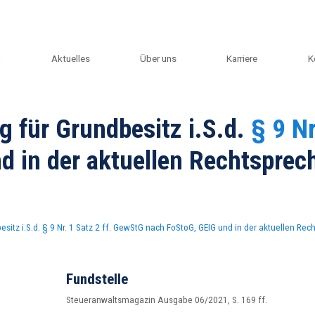
m
Aktuelles
Über uns
Karriere
K
g für Grundbesitz i.S.d.
§ 9 Nr
d in der aktuellen Rechtspre
esitz i.S.d.
§ 9 Nr. 1 Satz 2 ff. GewStG
nach FoStoG, GEIG und in der aktuellen Rec
Fundstelle
Steueranwaltsmagazin Ausgabe 06/2021, S. 169 ff.