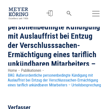
BAG: Außerordentliche
personenbedingte Kündigung
mit Auslauffrist bei Entzug
der Verschlusssachen-
Ermächtigung eines tariflich
unkündbaren Mitarbeiters –
Home
・
Publikationen
・
Urteilsbesprechung
BAG: Außerordentliche personenbedingte Kündigung mit
Auslauffrist bei Entzug der Verschlusssachen-Ermächtigung
eines tariflich unkündbaren Mitarbeiters – Urteilsbesprechung
Verfasser