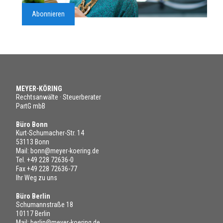
Abonnieren
MEYER-KÖRING
Rechtsanwälte · Steuerberater
PartG mbB
Büro Bonn
Kurt-Schumacher-Str. 14
53113 Bonn
Mail:
bonn@meyer-koering.de
Tel.
+49 228 72636-0
Fax +49 228 72636-77
Ihr Weg zu uns
Büro Berlin
Schumannstraße 18
10117 Berlin
Mail:
berlin@meyer-koering.de