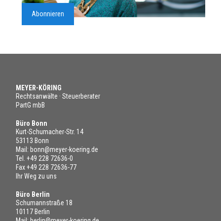
Abonnieren
MEYER-KÖRING
Rechtsanwälte · Steuerberater
PartG mbB
Büro Bonn
Kurt-Schumacher-Str. 14
53113 Bonn
Mail:
bonn@meyer-koering.de
Tel.
+49 228 72636-0
Fax +49 228 72636-77
Ihr Weg zu uns
Büro Berlin
Schumannstraße 18
10117 Berlin
Mail:
berlin@meyer-koering.de