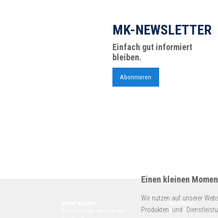
MK-NEWSLETTER
Einfach gut informiert
bleiben.
Abonnieren
Einen kleinen Moment
Wir nutzen auf unserer Webs
MEYER-KÖRING
Büro Bonn
Produkten und Dienstleist
Rechtsanwälte · Steuerberater
Kurt-Schumacher-Str. 