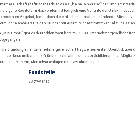
ergesellschaft (haftungsbeschränkt) als „kleine Schwester“ der GmbH zur Verf
eine eigene Rechtsform dar, sondern ist lediglich eine Variante der GmbH. Insbeso
nteressantes Angebot, bietet doch die einfach und rasch zu gründende Alternative
form, ohne andererseits den Gründer mit einem Mindeststammkapital zu belasten
n „Mini-GmbH“ gibt es deutschlandweit bereits 36.000 Unternehmergesellschafte
ückgegangen.
 die Gründung einer Unternehmergesellschaft trägt, einen ersten Überblick über d
ben der Beschreibung des Gründungsverfahrens und der Schilderung der Möglich
larteil mit Mustern, Klauselvorschlägen und Gestaltungstipps.
Fundstelle
VSRW-Verlag