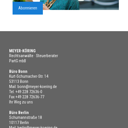
Abonnieren
MEYER-KÖRING
Rechtsanwälte · Steuerberater
PartG mbB
Büro Bonn
Kurt-Schumacher-Str. 14
53113 Bonn
Mail:
bonn@meyer-koering.de
Tel.
+49 228 72636-0
Fax +49 228 72636-77
Ihr Weg zu uns
Büro Berlin
Schumannstraße 18
10117 Berlin
Mail:
berlin@meyer-koering.de