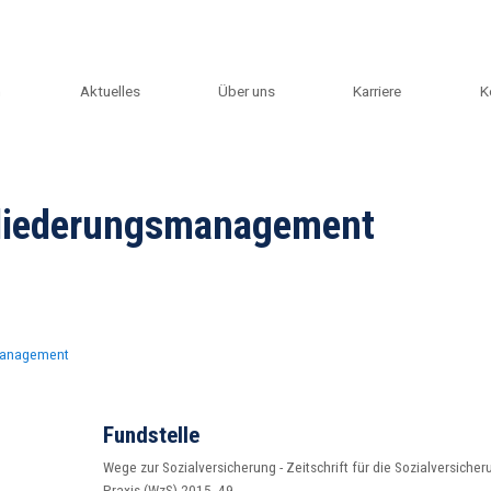
m
Aktuelles
Über uns
Karriere
K
ngliederungsmanagement
smanagement
Fundstelle
Wege zur Sozialversicherung - Zeitschrift für die Sozialversicher
Praxis (WzS) 2015, 49