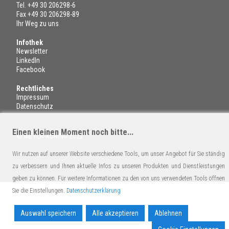
Tel.
+49 30 206298-6
Fax +49 30 206298-89
Ihr Weg zu uns
Infothek
Newsletter
LinkedIn
Facebook
Rechtliches
Impressum
Datenschutz
Einen kleinen Moment noch bitte...
© MEYER-KÖRING 2022
Wir nutzen auf unserer Website verschiedene Tools, um unser Angebot für Sie ständig
zu verbessern und Ihnen aktuelle Infos zu unseren Produkten und Dienstleistungen
geben zu können. Für weitere Informationen zu den von uns verwendeten Tools öffnen
Sie die Einstellungen.
Datenschutzerklärung
Auswahl speichern
Alle akzeptieren
Ablehnen