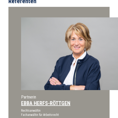
Referenten
Partnerin
EBBA HERFS-RÖTTGEN
Rechtsanwältin
Fachanwältin für Arbeitsrecht