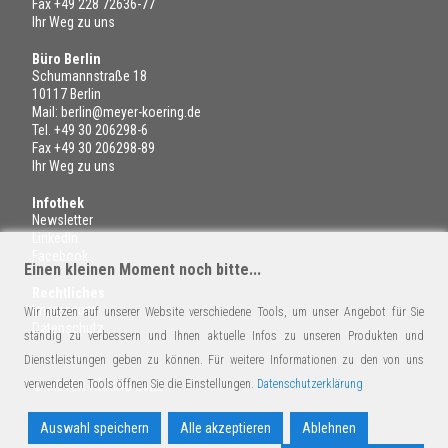
Fax +49 228 72636-77
Ihr Weg zu uns
Büro Berlin
Schumannstraße 18
10117 Berlin
Mail:
berlin@meyer-koering.de
Tel.
+49 30 206298-6
Fax +49 30 206298-89
Ihr Weg zu uns
Infothek
Newsletter
LinkedIn
Facebook
Einen kleinen Moment noch bitte...
Rechtliches
Impressum
Wir nutzen auf unserer Website verschiedene Tools, um unser Angebot für Sie
Datenschutz
ständig zu verbessern und Ihnen aktuelle Infos zu unseren Produkten und
Dienstleistungen geben zu können. Für weitere Informationen zu den von uns
verwendeten Tools öffnen Sie die Einstellungen.
Datenschutzerklärung
© MEYER-KÖRING 2022
Auswahl speichern
Alle akzeptieren
Ablehnen