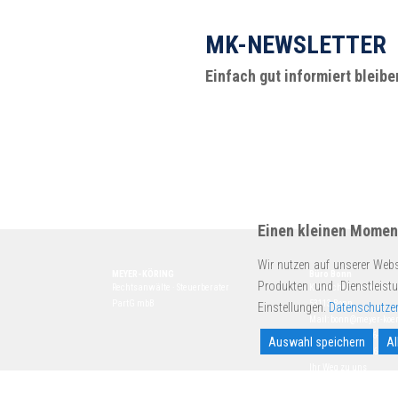
MK-NEWSLETTER
Einfach gut informiert bleibe
Einen kleinen Moment
Wir nutzen auf unserer Webs
MEYER-KÖRING
Büro Bonn
Produkten und Dienstleist
Rechtsanwälte · Steuerberater
Kurt-Schumacher-Str. 
PartG mbB
53113 Bonn
Einstellungen.
Datenschutzer
Mail:
bonn@meyer-koer
Tel.
+49 228 72636-0
Auswahl speichern
Al
Fax +49 228 72636-77
Ihr Weg zu uns