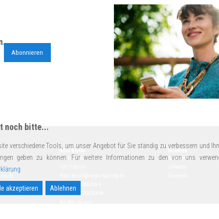
n.
Abonnieren
 noch bitte...
ite verschiedene Tools, um unser Angebot für Sie ständig zu verbessern und Ihn
Büro Berlin
Infothek
ungen geben zu können. Für weitere Informationen zu den von uns verwen
14
Schumannstraße 18
Newsletter
10117 Berlin
LinkedIn
klärung
ing.de
Mail:
berlin@meyer-koering.de
Facebook
Tel.
+49 30 206298-6
le akzeptieren
Ablehnen
Fax +49 30 206298-89
Ihr Weg zu uns