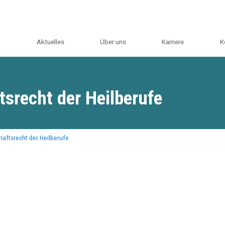
m
Aktuelles
Über uns
Karriere
K
tsrecht der Heilberufe
aftsrecht der Heilberufe