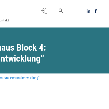
ontakt
aus Block 4:
entwicklung“
nt und Personalentwicklung“