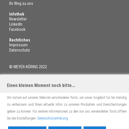
Ihr Weg zu uns
Infothek
Newsletter
LinkedIn
Facebook
Rechtliches
Impressum
Datenschutz
© MEYER-KÖRING 2022
Einen kleinen Moment noch bitte...
Wir nutzen auf unserer Website verschiedene Tools, um unser Angebot für Sie ständig
zu verbessern und Ihnen aktuelle Infos zu unseren Produkten und Dienstleistungen
geben zu können. Für weitere Informationen zu den von uns verwendeten Tools öffnen
Sie die Einstellungen.
Datenschutzerklärung