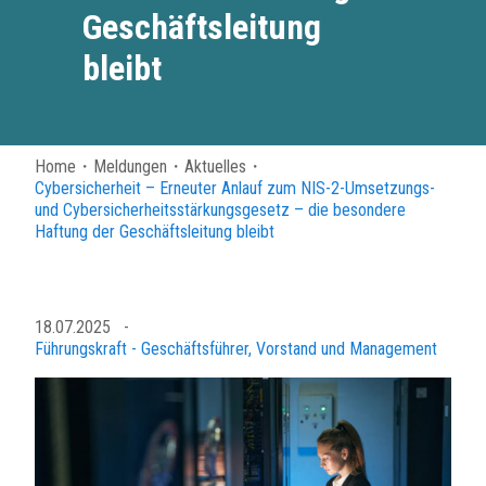
Geschäftsleitung
bleibt
Home
・
Meldungen
・
Aktuelles
・
Cybersicherheit – Erneuter Anlauf zum NIS-2-Umsetzungs-
und Cybersicherheitsstärkungsgesetz – die besondere
Haftung der Geschäftsleitung bleibt
18.07.2025
-
Führungskraft - Geschäftsführer, Vorstand und Management