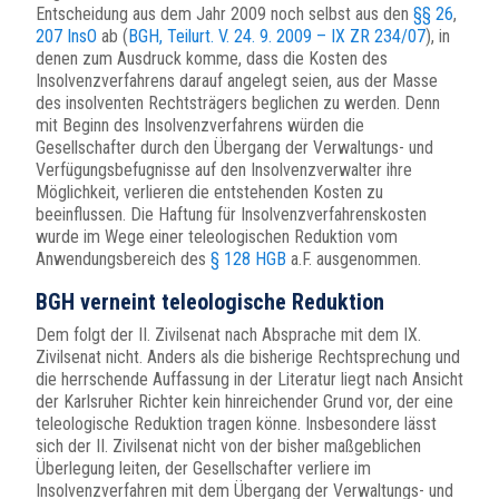
Entscheidung aus dem Jahr 2009 noch selbst aus den
§§ 26
,
207 InsO
ab (
BGH, Teilurt. V. 24. 9. 2009 – IX ZR 234/07
), in
denen zum Ausdruck komme, dass die Kosten des
Insolvenzverfahrens darauf angelegt seien, aus der Masse
des insolventen Rechtsträgers beglichen zu werden. Denn
mit Beginn des Insolvenzverfahrens würden die
Gesellschafter durch den Übergang der Verwaltungs- und
Verfügungsbefugnisse auf den Insolvenzverwalter ihre
Möglichkeit, verlieren die entstehenden Kosten zu
beeinflussen. Die Haftung für Insolvenzverfahrenskosten
wurde im Wege einer teleologischen Reduktion vom
Anwendungsbereich des
§ 128 HGB
a.F. ausgenommen.
BGH verneint teleologische Reduktion
Dem folgt der II. Zivilsenat nach Absprache mit dem IX.
Zivilsenat nicht. Anders als die bisherige Rechtsprechung und
die herrschende Auffassung in der Literatur liegt nach Ansicht
der Karlsruher Richter kein hinreichender Grund vor, der eine
teleologische Reduktion tragen könne. Insbesondere lässt
sich der II. Zivilsenat nicht von der bisher maßgeblichen
Überlegung leiten, der Gesellschafter verliere im
Insolvenzverfahren mit dem Übergang der Verwaltungs- und