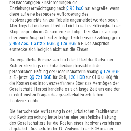
bei nachrangigen Zinsforderungen die
Einziehungsermächtigung nach
§ 93 InsO
nur eingreife, wenn
diese auf eine besondere Aufforderung des
Insolvenzgerichts hin zur Tabelle angemeldet worden seien.
Allerdings habe dieser Umstand nicht die Unschlüssigkeit des
Klageanspruchs im Gesamten zur Folge. Der Kläger verfüge
über einen Anspruch auf anteilige Darlehensrückzahlung gem.
§ 488 Abs. 1 Satz 2 BGB
,
§ 128 HGB
a.F. Der Anspruch
erstrecke sich lediglich nicht auf die Zinsen.
Die eigentliche Brisanz verdankt das Urteil der Karlsruher
Richter allerdings der Entscheidung hinsichtlich der
persönlichen Haftung der Gesellschafterin analog
§ 128 HGB
a. F. (jetzt:
§§ 721 BGB
für GbR,
126 HGB
für OHG u. KG) für
die Kosten des Insolvenzverfahrens über das Vermögen der
Gesellschaft. Hierbei handelte es sich lange Zeit um eine der
umstrittensten Fragen des gesellschaftsrechtlichen
Insolvenzrechts.
Die herrschende Auffassung in der juristischen Fachliteratur
und Rechtsprechung hatte bisher eine persönliche Haftung
des Gesellschafters für die Kosten eines Insolvenzverfahrens
abgelehnt. Dies leitete der IX. Zivilsenat des BGH in einer