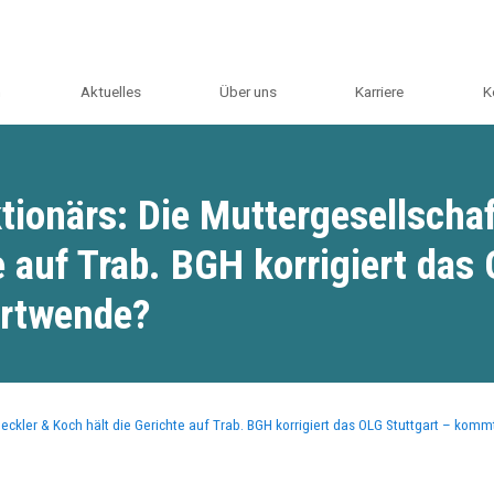
m
Aktuelles
Über uns
Karriere
K
tionärs: Die Muttergesellscha
e auf Trab. BGH korrigiert das
hrtwende?
Heckler & Koch hält die Gerichte auf Trab. BGH korrigiert das OLG Stuttgart – ko