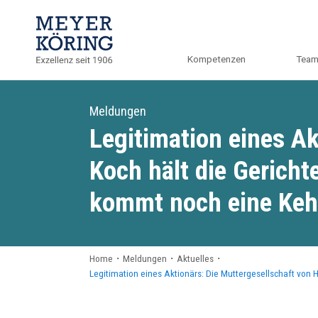
Kompetenzen
Tea
Meldungen
Legitimation eines Ak
Koch hält die Gericht
kommt noch eine Ke
Home
・
Meldungen
・
Aktuelles
・
Legitimation eines Aktionärs: Die Muttergesellschaft von 