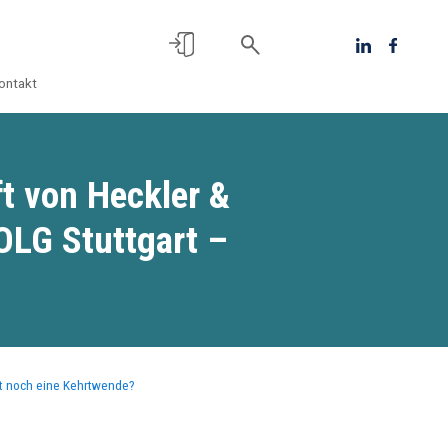
ontakt
ft von Heckler &
 OLG Stuttgart –
mmt noch eine Kehrtwende?