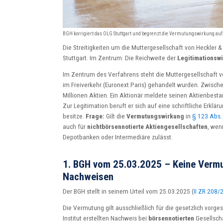
BGH korrigiert das OLG Stuttgart und begrenzt die Vermutungswirkung auf d
Die Streitigkeiten um die Muttergesellschaft von Heckler &
Stuttgart. Im Zentrum: Die Reichweite der
Legitimationsw
Im Zentrum des Verfahrens steht die Muttergesellschaft 
im Freiverkehr (Euronext Paris) gehandelt wurden. Zwisch
Millionen Aktien. Ein Aktionär meldete seinen Aktienbest
Zur Legitimation beruft er sich auf eine schriftliche Erklä
besitze.
Frage:
Gilt die
Vermutungswirkung
in
§ 123 Abs.
auch für
nichtbörsennotierte Aktiengesellschaften
, wen
Depotbanken oder Intermediäre zulässt.
1. BGH vom 25.03.2025 – Keine Verm
Nachweisen
Der BGH stellt in seinem Urteil vom 25.03.2025 (
II ZR 208/
Die Vermutung gilt ausschließlich für die gesetzlich vor
Institut erstellten Nachweis bei
börsennotierten
Gesellsch