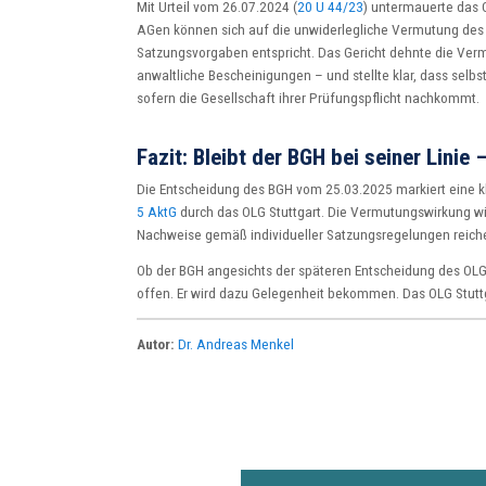
Mit Urteil vom 26.07.2024 (
20 U 44/23
) untermauerte das 
AGen können sich auf die unwiderlegliche Vermutung de
Satzungsvorgaben entspricht. Das Gericht dehnte die Ve
anwaltliche Bescheinigungen – und stellte klar, dass selbs
sofern die Gesellschaft ihrer Prüfungspflicht nachkommt.
Fazit: Bleibt der BGH bei seiner Linie
Die Entscheidung des BGH vom 25.03.2025 markiert eine 
5 AktG
durch das OLG Stuttgart. Die Vermutungswirkung wi
Nachweise gemäß individueller Satzungsregelungen reiche
Ob der BGH angesichts der späteren Entscheidung des OLG 
offen. Er wird dazu Gelegenheit bekommen. Das OLG Stuttg
Autor:
Dr. Andreas Menkel