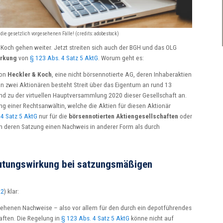
ie gesetzlich vorgesehenen Fälle! (credits: adobestock)
 Koch gehen weiter. Jetzt streiten sich auch der BGH und das OLG
irkung
von
§ 123 Abs. 4 Satz 5 AktG
. Worum geht es:
von
Heckler & Koch
, eine nicht börsennotierte AG, deren Inhaberaktien
en zwei Aktionären besteht Streit über das Eigentum an rund 13
and zu der virtuellen Hauptversammlung 2020 dieser Gesellschaft an.
rung einer Rechtsanwältin, welche die Aktien für diesen Aktionär
 4 Satz 5 AktG
nur für die
börsennotierten Aktiengesellschaften
oder
n deren Satzung einen Nachweis in anderer Form als durch
utungswirkung bei satzungsmäßigen
22
) klar:
gesehenen Nachweise – also vor allem für den durch ein depotführendes
aften. Die Regelung in
§ 123 Abs. 4 Satz 5 AktG
könne nicht auf