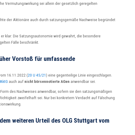
e Vermutungswirkung sei allein der gesetzlich geregelten
rechte der Aktionäre auch durch satzungsgemäße Nachweise begründet
e er klar: Die Satzungsautonomie wird gewahrt, die besondere
gelten Fälle beschränkt.
rüher Vorstoß für umfassende
 vom 16.11.2022 (
20 U 45/21
) eine gegenteilige Linie eingeschlagen.
 AktG
auch auf
nicht börsennotierte AGen
anwendbar sei.
jede Form des Nachweises anwendbar, sofern sie den satzungsmäßigen
chtigkeit zweifelhaft sei. Nur bei konkretem Verdacht auf Fälschung
ationswirkung.
 dem weiteren Urteil des OLG Stuttgart vom