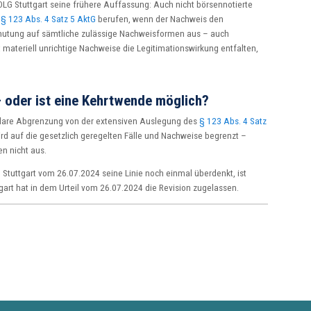
OLG Stuttgart seine frühere Auffassung: Auch nicht börsennotierte
s
§ 123 Abs. 4 Satz 5 AktG
berufen, wenn der Nachweis den
rmutung auf sämtliche zulässige Nachweisformen aus – auch
t materiell unrichtige Nachweise die Legitimationswirkung entfalten,
 – oder ist eine Kehrtwende möglich?
klare Abgrenzung von der extensiven Auslegung des
§ 123 Abs. 4 Satz
rd auf die gesetzlich geregelten Fälle und Nachweise begrenzt –
n nicht aus.
Stuttgart vom 26.07.2024 seine Linie noch einmal überdenkt, ist
art hat in dem Urteil vom 26.07.2024 die Revision zugelassen.