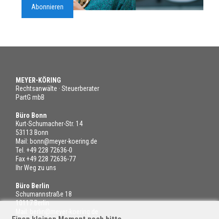
Abonnieren
MEYER-KÖRING
Rechtsanwälte · Steuerberater
PartG mbB
Büro Bonn
Kurt-Schumacher-Str. 14
53113 Bonn
Mail:
bonn@meyer-koering.de
Tel.
+49 228 72636-0
Fax +49 228 72636-77
Ihr Weg zu uns
Büro Berlin
Schumannstraße 18
10117 Berlin
Mail:
berlin@meyer-koering.de