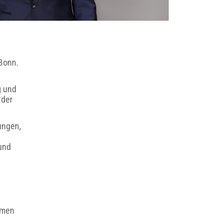
Bonn.
g und
 der
ungen,
und
hmen