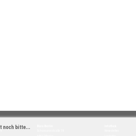
 noch bitte...
Büro Berlin
Infothek
14
Schumannstraße 18
Newsletter