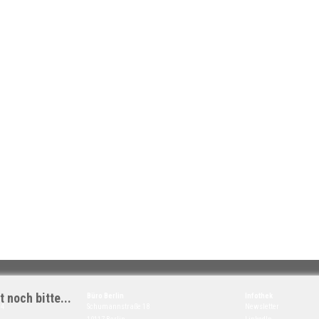
 noch bitte...
Büro Berlin
Infothek
14
Schumannstraße 18
Newsletter