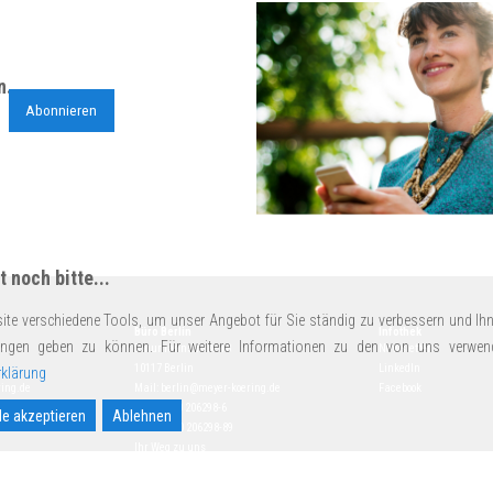
n.
Abonnieren
 noch bitte...
ite verschiedene Tools, um unser Angebot für Sie ständig zu verbessern und Ihn
Büro Berlin
Infothek
ungen geben zu können. Für weitere Informationen zu den von uns verwen
14
Schumannstraße 18
Newsletter
10117 Berlin
LinkedIn
klärung
ing.de
Mail:
berlin@meyer-koering.de
Facebook
Tel.
+49 30 206298-6
le akzeptieren
Ablehnen
Fax +49 30 206298-89
Ihr Weg zu uns