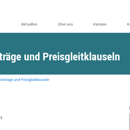
m
Aktuelles
Über uns
Karriere
K
träge und Preisgleitklauseln
Verträge und Preisgleitklauseln
eg