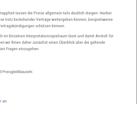
appheit lassen die Preise allgemein teils deutlich steigen. Hierbei
eise trotz bestehender Verträge weitergeben können, beispielsweise
en Vertragskündigungen schützen können.
h im Einzelnen Interpretationsspielraum lässt und damit Anstoß für
en wir Ihnen daher zunächst einen Überblick über die geltende
eten Fragen einzugehen.
d Preisgleitklauseln
r
an.