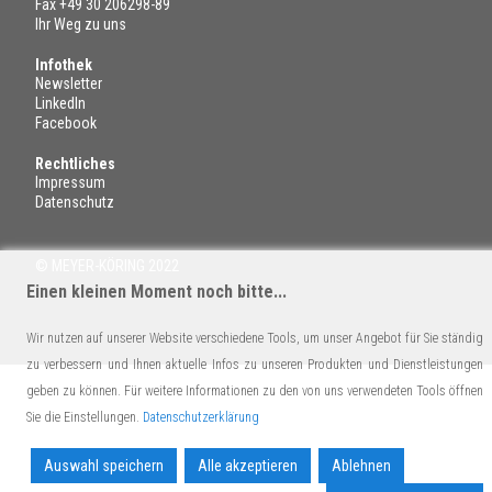
Fax +49 30 206298-89
Ihr Weg zu uns
Infothek
Newsletter
LinkedIn
Facebook
Rechtliches
Impressum
Datenschutz
© MEYER-KÖRING 2022
Einen kleinen Moment noch bitte...
Wir nutzen auf unserer Website verschiedene Tools, um unser Angebot für Sie ständig
zu verbessern und Ihnen aktuelle Infos zu unseren Produkten und Dienstleistungen
geben zu können. Für weitere Informationen zu den von uns verwendeten Tools öffnen
Sie die Einstellungen.
Datenschutzerklärung
Auswahl speichern
Alle akzeptieren
Ablehnen