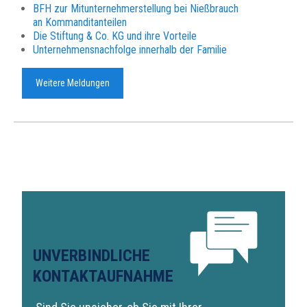
BFH zur Mitunternehmerstellung bei Nießbrauch
an Kommanditanteilen
Die Stiftung & Co. KG und ihre Vorteile
Unternehmensnachfolge innerhalb der Familie
Weitere Meldungen
UNVERBINDLICHE
KONTAKTAUFNAHME