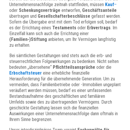
Unternehmensnachfolge zeitnah stattfinden, müssen
Kauf
–
oder
Schenkungsverträge
entworfen,
Geschäftsanteile
übertragen und
Gesellschafterbeschlüsse
gefasst werden.
Sofern die Übergabe erst mit dem Tod erfolgen soll, bedarf
es der Errichtung eines
Testaments
oder
Erbvertrags
. Im
Einzelfall kann sich auch die Errichtung einer
(Familien-)Stiftung
anbieten, um Ihr Vermögen langfristig
zu erhalten.
Bei sämtlichen Gestaltungen sind stets auch die erb- und
steuerrechtlichen Folgewirkungen zu bedenken. Nicht selten
bedeuten „übersehene“
Pflichtteilsansprüche
oder die
Erbschaftsteuer
eine erhebliche finanzielle
Herausforderung für die übernehmende Generation. Um zu
vermeiden, dass Familienbetriebe oder -Immobilien ungeplant
veräußert werden müssen, bedarf es einer umfassenden
Bestandsaufnahme des geschäftlichen und familiären
Umfelds sowie des zu übertragenden Vermögens. Durch
geschickte Gestaltung lassen sich die finanziellen
Auswirkungen einer Unternehmensnachfolge dann oftmals in
Ihrem Sinne begrenzen.
Unser interdisziplinäres Team vereint
Fachanwälte für